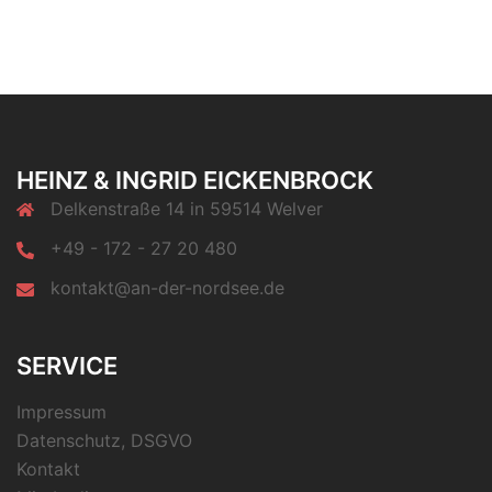
HEINZ & INGRID EICKENBROCK
Delkenstraße 14 in 59514 Welver
+49 - 172 - 27 20 480
kontakt@an-der-nordsee.de
SERVICE
Impressum
Datenschutz, DSGVO
Kontakt